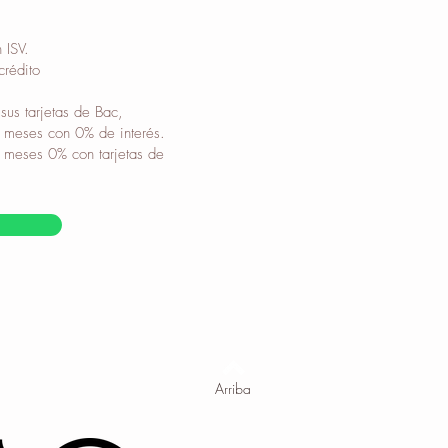
 ISV.
crédito
sus tarjetas de Bac,
2 meses con 0% de interés.
6 meses 0% con tarjetas de
Arriba