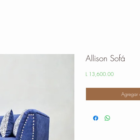
e Sala
Comedores
Dormitorios
Muebles p
Allison Sofá
Precio
L 13,600.00
Agregar 