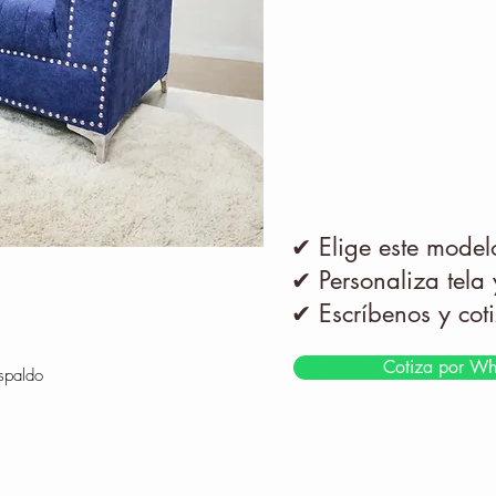
✔ Elige este mode
✔ Personaliza tela
✔ Escríbenos y co
Cotiza por Wh
spaldo