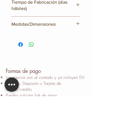
Tiempo de Fabricación (días
hábiles)
18 a 20 días hábiles
Medidas/Dimensiones
Sofa: Largo: 77”; Profundidad: 32”;
Alto: 36”
Loveseat: Largo: 58”; Profundidad:
32”; Alto: 36”
Sillon: Largo: 39”; Profundidad: 32”;
Alto: 36”
Formas de pago
Los precios son al contado y ya incluyen ISV.
Efectivo, Deposito o Tarjeta de
débito/crédito
Puedes solicitar link de pago
Contamos con extra financiamiento con sus
tarjetas de Bac, Promerica, Banrural y
Ficohsa, hasta 12 meses con 0% de interés.
Extrafinanciamiento disponible hasta 36
meses 0% con tarjetas de Banpais