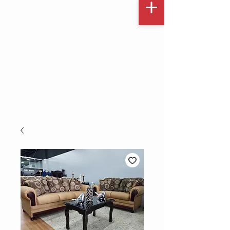
✔ Elige este modelo
✔ Personaliza tela y color
✔ Escríbenos y cotiza fácil por
WhatsApp