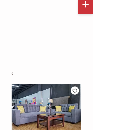
✔ Elige este modelo
✔ Personaliza tela y color
✔ Escríbenos y cotiza fácil por
WhatsApp