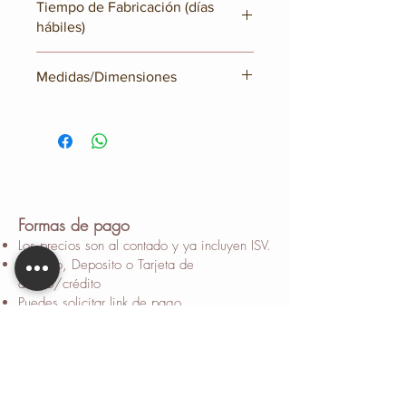
Tiempo de Fabricación (días
hábiles)
15 a 18 días hábiles
Medidas/Dimensiones
No disponible
Formas de pago
Los precios son al contado y ya incluyen ISV.
Efectivo, Deposito o Tarjeta de
débito/crédito
Puedes solicitar link de pago
Contamos con extra financiamiento con sus
tarjetas de Bac, Promerica, Banrural y
Ficohsa, hasta 12 meses con 0% de interés.
Extrafinanciamiento disponible hasta 36
meses 0% con tarjetas de Banpais